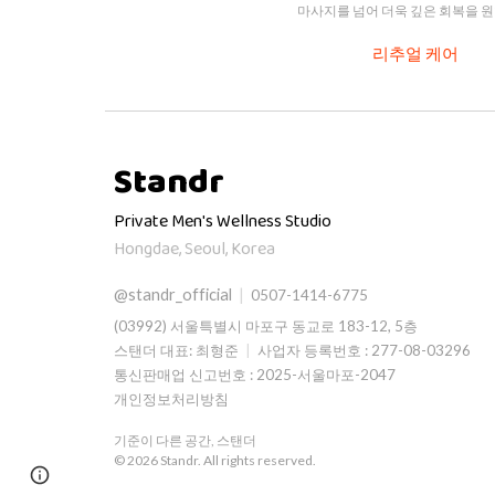
마사지를 넘어 더욱 깊은 회복을 
리추얼 케어
Standr
Private Men's Wellness Studio
Hongdae, Seoul, Korea
@standr_official
|
0507-1414-6775
(03992)
서울특별시 마포구 동교로 183-12, 5층
스탠더
대표: 최형준
|
사업자 등록번호 :
277-08-03296
통신판매업 신고번호 : 2025-서울마포-2047
개인정보처리방침
기준이 다른 공간, 스탠더
© 2026 Standr. All rights reserved.
Report abuse