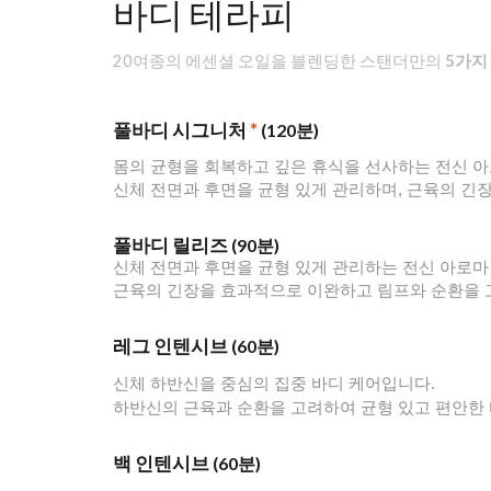
바디
테라피
20여종의 에센셜 오일을 블렌딩한 스탠더만의
5가지
풀바디 시그니처
*
(120분)
몸의 균형을 회복하고 깊은 휴식을 선사하는 전신 아
신체 전면과 후면을 균형 있게 관리하며, 근육의 긴
풀바디 릴리즈
(90분)
신체 전면과 후면을 균형 있게 관리하는 전신 아로마
근육의 긴장을 효과적으로 이완하고 림프와 순환을 
레그 인텐시브
(60분)
신체 하반신을 중심의 집중 바디 케어입니다.
하반신의 근육과 순환을 고려하여 균형 있고 편안한
백 인텐시브
(60분)