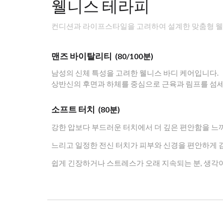
웰니스
테라피
컨디션과 라이프스타일을 고려하여 설계한 맞춤형 
맨즈 바이탈리티
(80/100
분
)
남성의 신체 특성을 고려한 웰니스 바디 케어입니다.
상반신의 후면과 하체를 중심으로 근육과 림프를 섬세
소프트 터치
(
8
0분)
강한 압보다 부드러운 터치에서 더 깊은 편안함을 느
느리고 일정한 전신 터치가 피부와 신경을 편안하게 감
쉽게 긴장하거나 스트레스가 오래 지속되는 분, 생각이